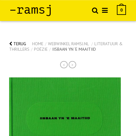
–ramsj
0
TERUG
HOME
/
WEBWINKEL RAMSJ.NL
/
LITERATUUR &
THRILLERS
/
POËZIE
/
IISBAAN YN ‘E MAAITIID
<
>