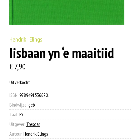
Hendrik Elings
Iisbaan yn ‘e maaitiid
€
7,90
Uitverkocht
ISBN:
9789491536670
.
Bindwijze:
geb
Taal:
FY
Uitgever:
Tresoar
Auteur:
Hendrik Elings