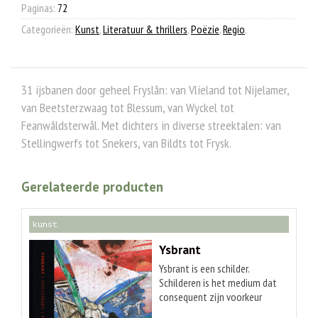
Paginas:
72
Categorieën:
Kunst
,
Literatuur & thrillers
,
Poëzie
,
Regio
.
31 ijsbanen door geheel Fryslân: van Vlieland tot Nijelamer,
van Beetsterzwaag tot Blessum, van Wyckel tot
Feanwâldsterwâl. Met dichters in diverse streektalen: van
Stellingwerfs tot Snekers, van Bildts tot Frysk.
Gerelateerde producten
kunst
Ysbrant
Ysbrant is een schilder.
Schilderen is het medium dat
consequent zijn voorkeur
geniet. Op het eerste zicht