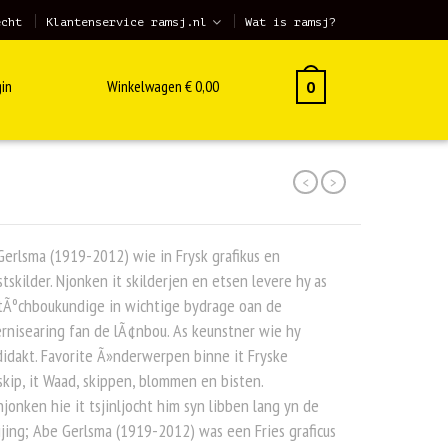
echt
Klantenservice ramsj.nl
Wat is ramsj?
in
Winkelwagen
€
0,00
0
<
>
erlsma (1919-2012) wie in Frysk grafikus en
tskilder. Njonken it skilderjen en etsen levere hy as
tÃºchboukundige in wichtige bydrage oan de
nisearing fan de lÃ¢nbou. As keunstner wie hy
idakt. Favorite Ã»nderwerpen binne it Fryske
kip, it Waad, skippen, blommen en bisten.
jonken hie it tsjinljocht him syn libben lang yn de
jing; Abe Gerlsma (1919-2012) was een Fries graficus