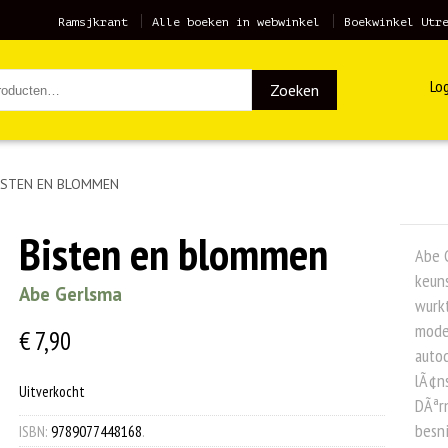
Ramsjkrant
Alle boeken in webwinkel
Boekwinkel Utr
Log
Zoeken
ISTEN EN BLOMMEN
Bisten en blommen
Abe G
keuns
Abe Gerlsma
wurk
moder
€
7,90
autod
lÃ¢ns
Uitverkocht
DÃªrn
besni
ISBN:
9789077448168
.