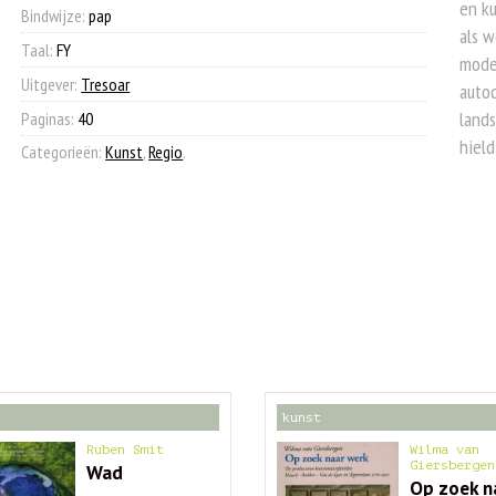
en ku
Bindwijze:
pap
als w
Taal:
FY
moder
Uitgever:
Tresoar
autod
lands
Paginas:
40
hield
Categorieën:
Kunst
,
Regio
.
kunst
Ruben Smit
Wilma van
Giersbergen
Wad
Op zoek n