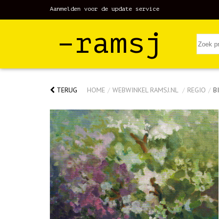
Aanmelden voor de update service
–ramsj
TERUG
HOME
/
WEBWINKEL RAMSJ.NL
/
REGIO
/
B