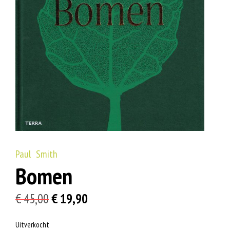
Paul Smith
Bomen
Oorspronkelijke
Huidige
€
45,00
€
19,90
prijs
prijs
Uitverkocht