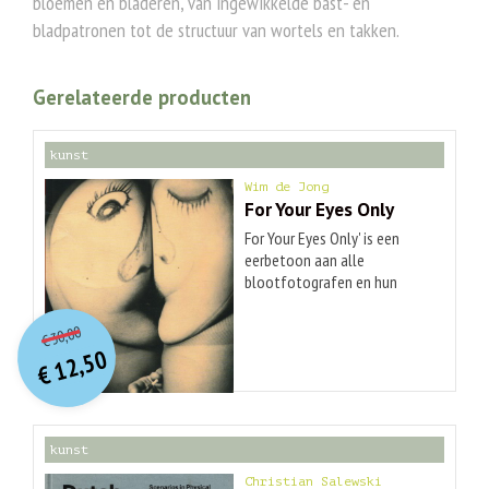
bloemen en bladeren, van ingewikkelde bast- en
bladpatronen tot de structuur van wortels en takken.
Gerelateerde producten
kunst
Wim de Jong
For Your Eyes Only
For Your Eyes Only' is een
eerbetoon aan alle
blootfotografen en hun
vrouwen, die een wezenlijke
O
orspr
onkelijke
Huidige
bijdrage hebben geleverd aan
30,00
€
prijs
prijs
het succesverhaal van de
12,50
was:
fotografie. Het fenomeen is
€
is:
€ 30,00.
€ 12,50.
zo oud als de fotografie zelf.
Sinds de camera rond 1870
voor amateurs hanteerbaar
kunst
en betaalbaar werd, grepen
vooral mannen de
Christian Salewski