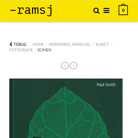
–ramsj
0
TERUG
HOME
/
WEBWINKEL RAMSJ.NL
/
KUNST
/
FOTOGRAFIE
/
BOMEN
<
>