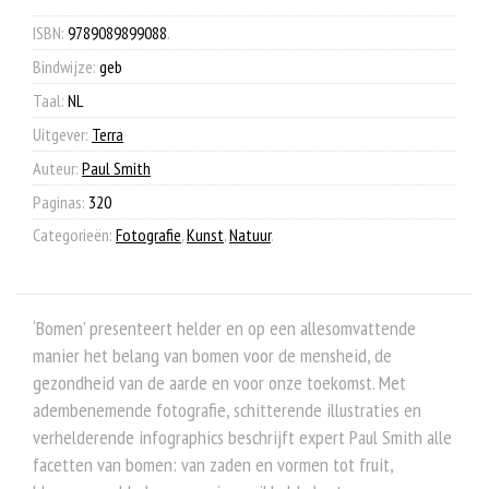
was:
is:
€ 45,00.
€ 19,90.
ISBN:
9789089899088
.
Bindwijze:
geb
Taal:
NL
Uitgever:
Terra
Auteur:
Paul Smith
Paginas:
320
Categorieën:
Fotografie
,
Kunst
,
Natuur
.
‘Bomen’ presenteert helder en op een allesomvattende
manier het belang van bomen voor de mensheid, de
gezondheid van de aarde en voor onze toekomst. Met
adembenemende fotografie, schitterende illustraties en
verhelderende infographics beschrijft expert Paul Smith alle
facetten van bomen: van zaden en vormen tot fruit,