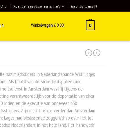
echt
Klantenservice ramsj.nl
Wat is ramsj?
in
Winkelwagen
€
0,00
0
<
>
lle nazimisdadigers in Nederland spande Willi Lages
oon. Als hoofd van de Sicherheitspolizei und
rheitsdienst in Amsterdam was hij tijdens de
ting verantwoordelijk voor de deportatie van circa
00 Joden en de executie van ongeveer 450
tsstrijders. Zijn macht reikte verder dan Amsterdam
n: Lages had beslissende zeggenschap over het lot
oodse Nederlanders in het hele land. Het ‘handwerk’