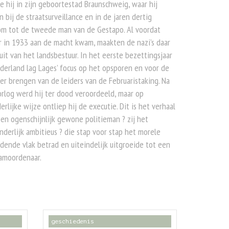
e hij in zijn geboortestad Braunschweig, waar hij
 bij de straatsurveillance en in de jaren dertig
om tot de tweede man van de Gestapo. Al voordat
r in 1933 aan de macht kwam, maakten de nazi’s daar
uit van het landsbestuur. In het eerste bezettingsjaar
derland lag Lages’ focus op het opsporen en voor de
er brengen van de leiders van de Februaristaking. Na
rlog werd hij ter dood veroordeeld, maar op
rlijke wijze ontliep hij de executie. Dit is het verhaal
en ogenschijnlijk gewone politieman ? zij het
nderlijk ambitieus ? die stap voor stap het morele
jdende vlak betrad en uiteindelijk uitgroeide tot een
amoordenaar.
geschiedenis