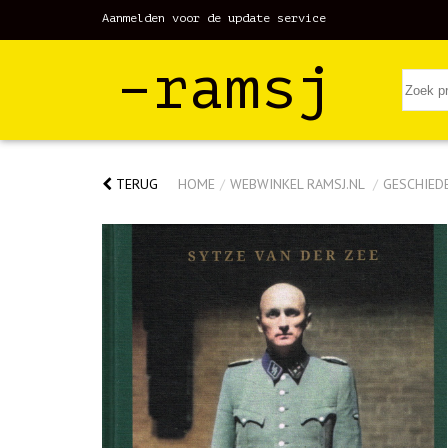
Aanmelden voor de update service
–ramsj
TERUG
HOME
/
WEBWINKEL RAMSJ.NL
/
GESCHIED