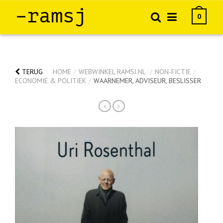
–ramsj
0
TERUG
HOME
/
WEBWINKEL RAMSJ.NL
/
NON-FICTIE
/
ECONOMIE & POLITIEK
/
WAARNEMER, ADVISEUR, BESLISSER
<
>