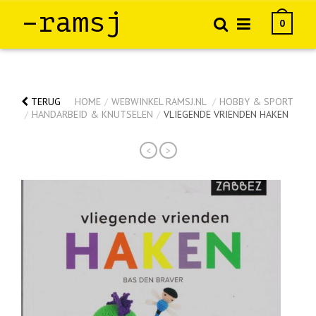
–ramsj
0
TERUG
HOME
/
WEBWINKEL RAMSJ.NL
/
HOBBY & SPORT
/
HANDARBEID & KNUTSELEN
/
VLIEGENDE VRIENDEN HAKEN
<
>