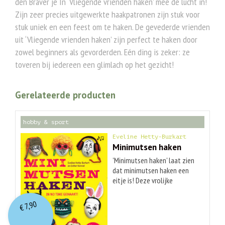
den Braver je In ‘Vliegende vrienden haken’ mee de lucht in!
Zijn zeer precies uitgewerkte haakpatronen zijn stuk voor
stuk uniek en een feest om te haken. De gevederde vrienden
uit ‘Vliegende vrienden haken’ zijn perfect te haken door
zowel beginners als gevorderden. Eén ding is zeker: ze
toveren bij iedereen een glimlach op het gezicht!
Gerelateerde producten
hobby & sport
Eveline Hetty-Burkart
Minimutsen haken
'Minimutsen haken' laat zien
dat minimutsen haken een
eitje is! Deze vrolijke
haakpatronen zorgen voor
een glimlach op ieders
7,90
€
gezicht. Je kunt voor elke
gelegenheid een minimuts