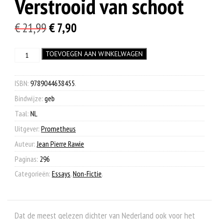
Verstrooid van schoot
Oorspronkelijke
Huidige
€
21,99
€
7,90
prijs
prijs
Verstrooid
TOEVOEGEN AAN WINKELWAGEN
was:
is:
van
€ 21,99.
€ 7,90.
schoot
aantal
ISBN:
9789044638455
.
Bindwijze:
geb
Taal:
NL
Uitgever:
Prometheus
Auteur:
Jean Pierre Rawie
Paginas:
296
Categorieën:
Essays
,
Non-Fictie
.
Dat de meest gelezen dichter van Nederland ook voor het