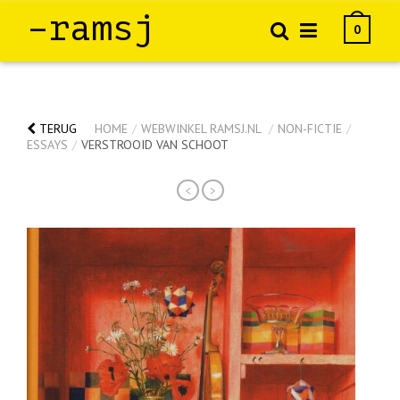
–ramsj
0
TERUG
HOME
/
WEBWINKEL RAMSJ.NL
/
NON-FICTIE
/
ESSAYS
/
VERSTROOID VAN SCHOOT
<
>