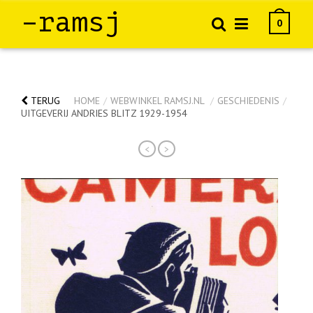
–ramsj
0
TERUG
HOME
/
WEBWINKEL RAMSJ.NL
/
GESCHIEDENIS
/
UITGEVERIJ ANDRIES BLITZ 1929-1954
<
>