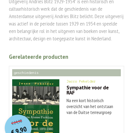
Uitgeverij Andries Blitz 1929-1954′ is een historisch en
cultuurhistorisch werk dat de geschiedenis van de
Amsterdamse uitgeverij Andries Blitz belicht. Deze uitgeverij
was actief in de periode tussen 1929 en 1954 en speelde
een belangrijke rol in het uitgeven van boeken over kunst,
architectuur, design en toegepaste kunst in Nederland.
Gerelateerde producten
geschiedenis
Jacco Pekelder
Sympathie voor de
RAF
Na een kort historisch
overzicht van het ontstaan
van de Duitse terreurgroep
O
orspr
onkelijke
Huidige
Rote Armee Fraktion (RAF)
24,90
€
komt de kern van het boek: de
prijs
prijs
9,90
schietpartijen in Den Haag,
was:
€
is: