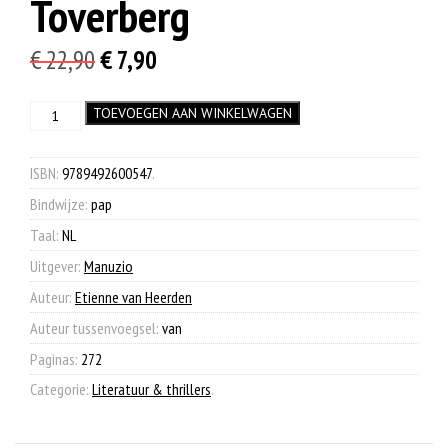
Toverberg
Oorspronkelijke
Huidige
€
22,90
€
7,90
prijs
prijs
Toverberg
TOEVOEGEN AAN WINKELWAGEN
was:
is:
aantal
€ 22,90.
€ 7,90.
ISBN:
9789492600547
.
Bindwijze:
pap
Taal:
NL
Uitgever:
Manuzio
Auteur:
Etienne van Heerden
Auteur tussenvoegsel:
van
Paginas:
272
Categorie:
Literatuur & thrillers
.