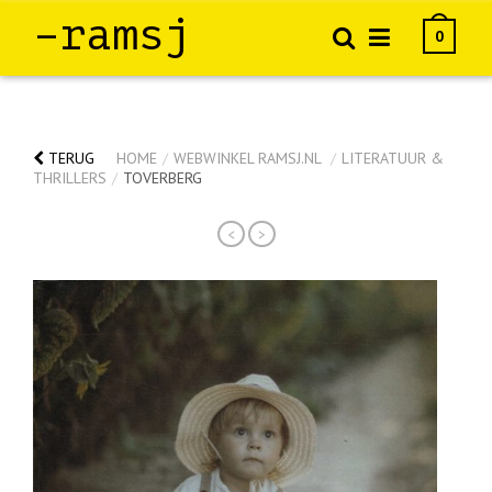
–ramsj
0
TERUG
HOME
/
WEBWINKEL RAMSJ.NL
/
LITERATUUR &
THRILLERS
/
TOVERBERG
<
>