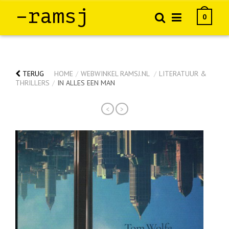
–ramsj
0
TERUG
HOME
/
WEBWINKEL RAMSJ.NL
/
LITERATUUR &
THRILLERS
/
IN ALLES EEN MAN
<
>