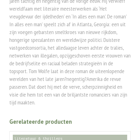
jaren tachtig en negentig van de vorige eeuw. Hij verwierf
wereldfaam met literaire meesterwerken als ‘Het
vreugdevuur der ijdelheden’ en ‘In alles een man’. De roman’
In alles een man’ speelt zich af in Atlanta, Georgia: een uit
zijn voegen gebarsten smeltkroes van nieuwe rijkdom,
hongerige speculanten en wereldwijze politici. Duistere
vastgoedconsortia, het alledaagse leven achter de tralies,
netwerken van illegalen, opzijgeschoven eerste vrouwen van
de bedrijfselite en raciaal beladen strategieën in de
topsport. Tom Wolfe laat in deze roman de uiteenlopende
werelden van het late jaren?negentig?Amerika de revue
passeren. Dat doet hij met de verve, scherpzinnigheid en
visie die hem tot een van de briljantste romanciers van zijn
tijd maakten.
Gerelateerde producten
literatuur & thrillers