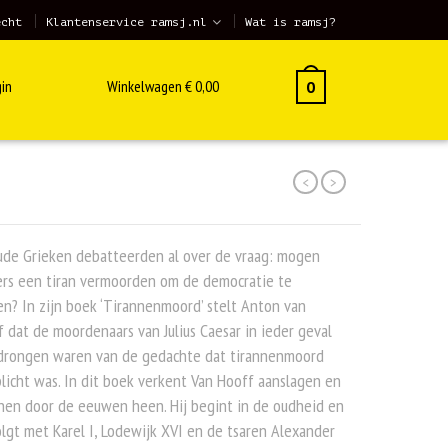
echt
Klantenservice ramsj.nl
Wat is ramsj?
in
Winkelwagen
€
0,00
0
<
>
ude Grieken debatteerden al over de vraag: mogen
ers een tiran vermoorden om de democratie te
n? In zijn boek ‘Tirannenmoord’ stelt Anton van
 dat de moordenaars van Julius Caesar in ieder geval
drongen waren van de gedachte dat tirannenmoord
licht was. In dit boek verkent Van Hooff aanslagen en
nen door de eeuwen heen. Hij begint in de oudheid en
lgt met Karel I, Lodewijk XVI en de tsaren Alexander