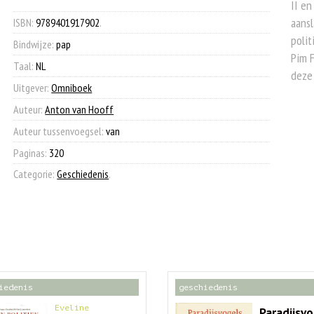
II en
€ 25,00.
€ 12,50.
aansl
ISBN:
9789401917902
.
polit
Bindwijze:
pap
Pim F
Taal:
NL
deze
Uitgever:
Omniboek
Auteur:
Anton van Hooff
Auteur tussenvoegsel:
van
Paginas:
320
Categorie:
Geschiedenis
.
iedenis
geschiedenis
Eveline
Paradijsv