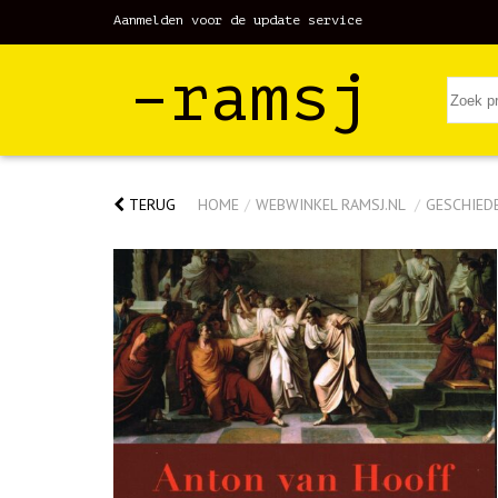
Aanmelden voor de update service
–ramsj
TERUG
HOME
/
WEBWINKEL RAMSJ.NL
/
GESCHIED