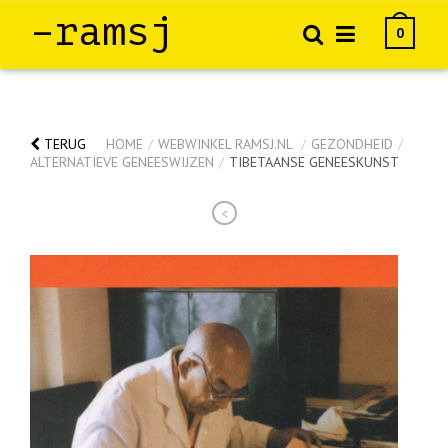
–ramsj
0
TERUG
HOME
/
WEBWINKEL RAMSJ.NL
/
GEZONDHEID
/
ALTERNATIEVE GENEESWIJZEN
/
TIBETAANSE GENEESKUNST
<