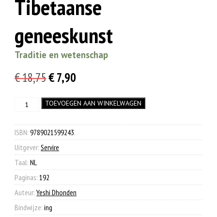
Tibetaanse
geneeskunst
Traditie en wetenschap
Oorspronkelijke
Huidige
€
18,75
€
7,90
prijs
prijs
Tibetaanse
TOEVOEGEN AAN WINKELWAGEN
was:
is:
geneeskunst
€ 18,75.
€ 7,90.
aantal
ISBN:
9789021599243
.
Uitgever:
Servire
Taal:
NL
Paginas:
192
Auteur:
Yeshi Dhonden
Bindwijze:
ing