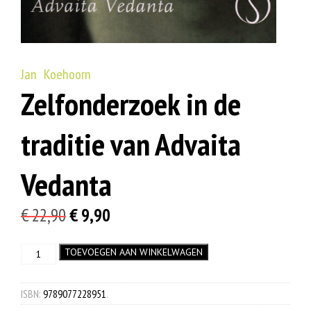
Jan Koehoorn
Zelfonderzoek in de
traditie van Advaita
Vedanta
Oorspronkelijke
Huidige
€
22,90
€
9,90
prijs
prijs
Zelfonderzoek
TOEVOEGEN AAN WINKELWAGEN
was:
is:
in
€ 22,90.
€ 9,90.
de
traditie
ISBN:
9789077228951
.
van