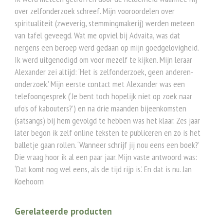
over zelfonderzoek schreef. Mijn vooroordelen over
spiritualiteit (zweverig, stemmingmakerij) werden meteen
van tafel geveegd. Wat me opviel bij Advaita, was dat
nergens een beroep werd gedaan op mijn goedgelovigheid.
Ik werd uitgenodigd om voor mezelf te kijken. Mijn leraar
Alexander zei altijd: ‘Het is zelfonderzoek, geen anderen-
onderzoek.’ Mijn eerste contact met Alexander was een
telefoongesprek (‘Je bent toch hopelijk niet op zoek naar
ufo’s of kabouters?’) en na drie maanden bijeenkomsten
(satsangs) bij hem gevolgd te hebben was het klaar. Zes jaar
later begon ik zelf online teksten te publiceren en zo is het
balletje gaan rollen. ‘Wanneer schrijf jij nou eens een boek?’
Die vraag hoor ik al een paar jaar. Mijn vaste antwoord was:
‘Dat komt nog wel eens, als de tijd rijp is.’ En dat is nu. Jan
Koehoorn
Gerelateerde producten