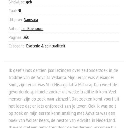
Bindwijze:
geb
Advaita
Vedanta
Taal:
NL
aantal
Uitgever:
Samsara
Auteur:
Jan Koehoorn
Paginas:
260
Categorie:
Esoterie & spiritualiteit
.
Ik geef sinds dertien jaar lezingen over zelfonderzoek in de
traditie van de Advaita Vedanta. Mijn leraar was Alexander
Smit, zijn leraar was Shri Nisargadatta Maharaj. Dan weet de
gevorderde spirituele zoeker uit welke traditie ik kom. Veel
mensen zijn op zoek naar zichzelf. Dat zoeken komt voort uit
het idee dat er iets ontbreekt aan je leven. Ook ik was ooit
op zoek en mijn eerste kennismaking met Advaita was een
boek van Wolter Keers, de nestor van Advaita in Nederland.
Ik werd meteen getroffen door de helderheid waarmee hij