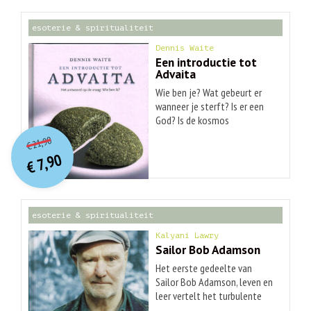
esoterie & spiritualiteit
Dennis Waite
Een introductie tot
Advaita
Wie ben je? Wat gebeurt er
wanneer je sterft? Is er een
God? Is de kosmos
O
orspr
onkelijke
Huidige
geschapen? Advaita is een
21,90
€
leer met een traditie van
prijs
prijs
7,90
duizenden jaren die komt met
was:
€
is:
€ 21,90.
€ 7,90.
heel redelijke antwoorden op
al dergelijke vragen. Dennis
Waite volgt de Advaita-
esoterie & spiritualiteit
richting al meer dan
vijfentwintig jaar en heeft
Kalyani Lawry
een van de meest bezochte
Sailor Bob Adamson
en gerespecteerde websites
Het eerste gedeelte van
over het onderwerp. Hij
Sailor Bob Adamson, leven en
beschrijft in 'Een introductie
leer vertelt het turbulente
tot Advaita' de klassieke
leven van Sailor (matroos)