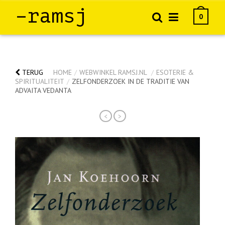
–ramsj
0
TERUG
HOME
/
WEBWINKEL RAMSJ.NL
/
ESOTERIE &
SPIRITUALITEIT
/
ZELFONDERZOEK IN DE TRADITIE VAN
ADVAITA VEDANTA
<
>