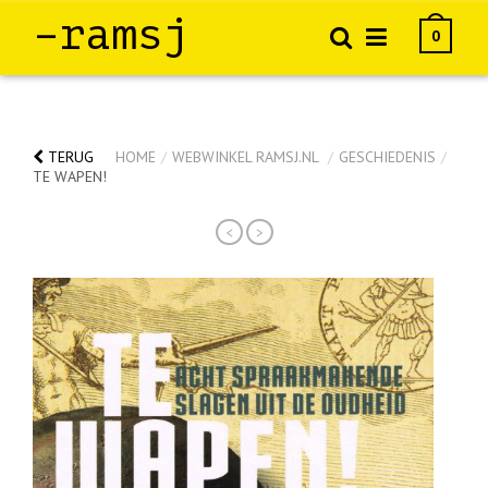
–ramsj
0
TERUG
HOME
/
WEBWINKEL RAMSJ.NL
/
GESCHIEDENIS
/
TE WAPEN!
<
>