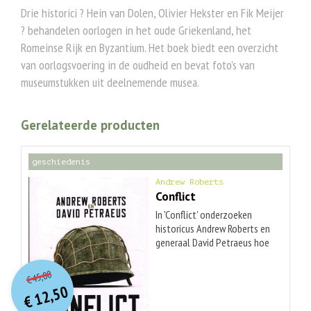
Drie historici ? Hein van Dolen, Olivier Hekster en Fik Meijer
? behandelen oorlogen in het oude Griekenland, het
Romeinse Rijk en Byzantium. Het boek biedt een overzicht
van oorlogsvoering in de oudheid en bevat foto’s van
museumstukken uit deelnemende musea.
Gerelateerde producten
geschiedenis
Andrew Roberts
Conflict
In 'Conflict' onderzoeken
historicus Andrew Roberts en
generaal David Petraeus hoe
de moderne oorlogsvoering
O
orspr
onkelijke
Huidige
zich sinds de Tweede
45,00
€
prijs
prijs
Wereldoorlog heeft
12,50
was:
ontwikkeld. Aan de hand van
€
is:
€ 45,00.
€ 12,50.