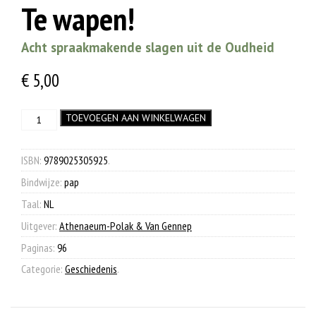
Te wapen!
Acht spraakmakende slagen uit de Oudheid
€
5,00
Te
TOEVOEGEN AAN WINKELWAGEN
wapen!
aantal
ISBN:
9789025305925
.
Bindwijze:
pap
Taal:
NL
Uitgever:
Athenaeum-Polak & Van Gennep
Paginas:
96
Categorie:
Geschiedenis
.