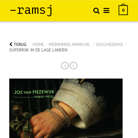
–ramsj
0
TERUG
HOME
/
WEBWINKEL RAMSJ.NL
/
GESCHIEDENIS
/
SUPERRIJK IN DE LAGE LANDEN
<
>