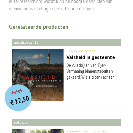
elite-research.org wordt u op de hoogte gehouden van
nieuwe ontwikkelingen betreffende dit boek.
Gerelateerde producten
geschiedenis
Frans de Vries
Valsheid in gesteente
De vuistbijlen van Tjerk
Vermaning binnenstebuiten
gekeerd. Wie zit(ten) achter
deze en andere grootschalige
O
orspr
onkelijke
Huidige
vervalsingen? Tjerk Vermaning
29,95
€
prijs
prijs
en zijn omstreden vuistbijlen
12,50
was:
staan nog altijd in de
€
is:
€ 29,95.
€ 12,50.
belangstelling. En dat ruim 50
jaar na zijn eerste
spraakmakende ontdekking:
religie
een
mammoetjagerskampement
Robbert van Lanschot