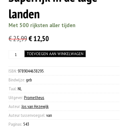
landen
Met 500 rijksten aller tijden
Oorspronkelijke
Huidige
€
25,99
€
12,50
prijs
prijs
Superrijk
TOEVOEGEN AAN WINKELWAGEN
was:
is:
in
€ 25,99.
€ 12,50.
de
lage
ISBN:
9789044638295
.
landen
Bindwijze:
geb
aantal
Taal:
NL
Uitgever:
Prometheus
Auteur:
Jos van Hezewijk
Auteur tussenvoegsel:
van
Paginas:
543