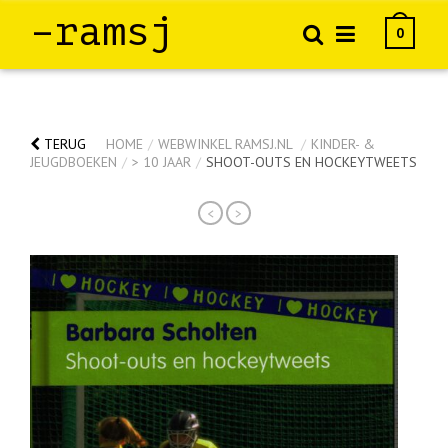
–ramsj
0
TERUG
HOME
/
WEBWINKEL RAMSJ.NL
/
KINDER- &
JEUGDBOEKEN
/
> 10 JAAR
/
SHOOT-OUTS EN HOCKEYTWEETS
<
>