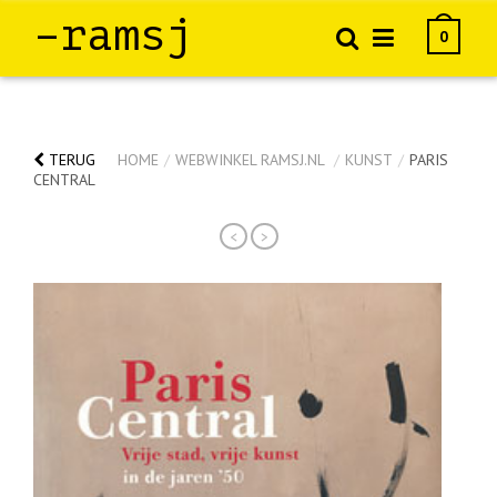
–ramsj
0
TERUG
HOME
/
WEBWINKEL RAMSJ.NL
/
KUNST
/
PARIS
CENTRAL
<
>