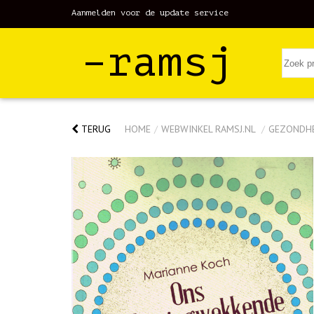
Aanmelden voor de update service
–ramsj
TERUG
HOME
/
WEBWINKEL RAMSJ.NL
/
GEZONDH