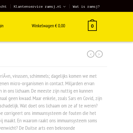
echt
Klantenservice ramsj.nl
Wat is ramsj?
in
Winkelwagen
€
0,00
0
<
>
riÃ«n, virussen, schimmels; dagelijks komen we met
enen micro-organismen in contact. Miljarden ervan
n in ons lichaam. De meeste zijn nuttig en kunnen
aal geen kwaad. Maar enkele, zoals Sars en Covid, zijn
schadelijk. Wat doet ons lichaam om ze af te weren?
oe corrigeert ons immuunsysteem de fouten die het
bij maakt. En waarom raakt ons immuunsysteem soms
venwicht? De Duitse arts een bekroonde