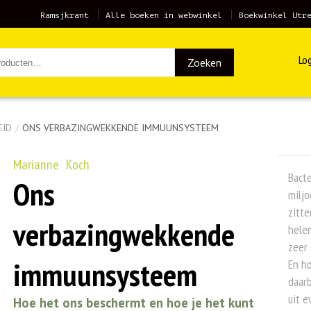
Ramsjkrant
Alle boeken in webwinkel
Boekwinkel Utr
Log
Zoeken
EID
/
ONS VERBAZINGWEKKENDE IMMUUNSYSTEEM
Marianne Koch
Bacte
Ons
miljo
zitte
verbazingwekkende
helem
zeer 
immuunsysteem
En h
daar
uit e
Hoe het ons beschermt en hoe je het kunt