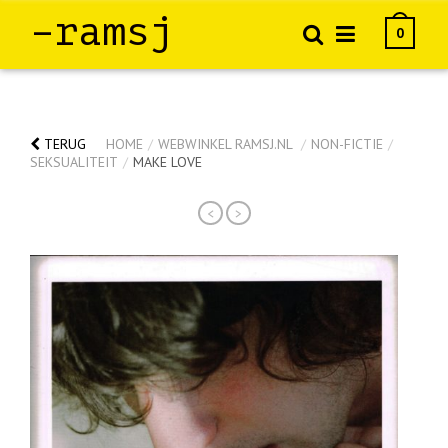
–ramsj
0
TERUG
HOME
/
WEBWINKEL RAMSJ.NL
/
NON-FICTIE
/
SEKSUALITEIT
/
MAKE LOVE
<
>