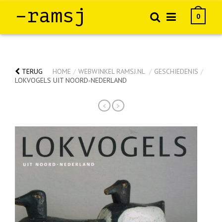
–ramsj
0
TERUG
HOME
/
WEBWINKEL RAMSJ.NL
/
GESCHIEDENIS
/
LOKVOGELS UIT NOORD-NEDERLAND
<
>