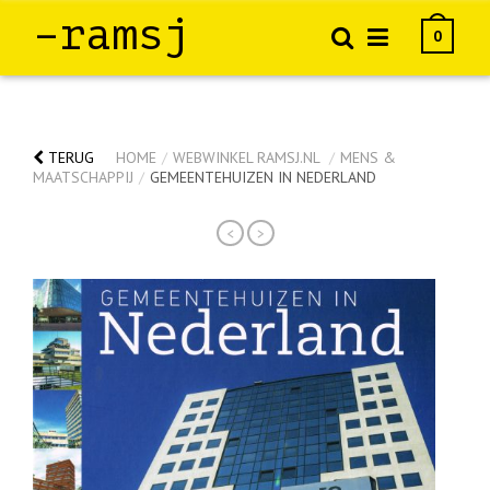
–ramsj
0
TERUG
HOME
/
WEBWINKEL RAMSJ.NL
/
MENS &
MAATSCHAPPIJ
/
GEMEENTEHUIZEN IN NEDERLAND
<
>