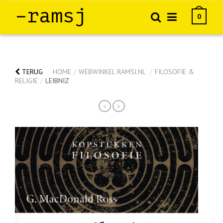
–ramsj
0
TERUG
HOME
/
WEBWINKEL RAMSJ.NL
/
FILOSOFIE &
RELIGIE
/
LEIBNIZ
<
>