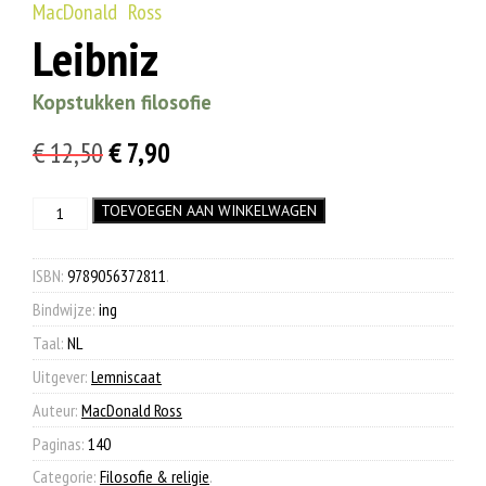
MacDonald Ross
Leibniz
Kopstukken filosofie
Oorspronkelijke
Huidige
€
12,50
€
7,90
prijs
prijs
Leibniz
TOEVOEGEN AAN WINKELWAGEN
was:
is:
aantal
€ 12,50.
€ 7,90.
ISBN:
9789056372811
.
Bindwijze:
ing
Taal:
NL
Uitgever:
Lemniscaat
Auteur:
MacDonald Ross
Paginas:
140
Categorie:
Filosofie & religie
.