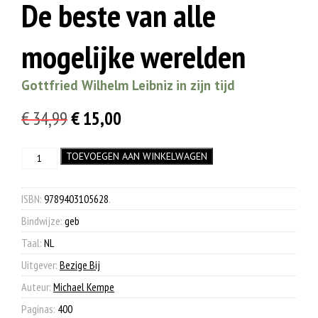
De beste van alle
mogelijke werelden
Gottfried Wilhelm Leibniz in zijn tijd
Oorspronkelijke
Huidige
€
34,99
€
15,00
prijs
prijs
De
TOEVOEGEN AAN WINKELWAGEN
was:
is:
beste
€ 34,99.
€ 15,00.
van
alle
ISBN:
9789403105628
.
mogelijke
Bindwijze:
geb
werelden
aantal
Taal:
NL
Uitgever:
Bezige Bij
Auteur:
Michael Kempe
Paginas:
400