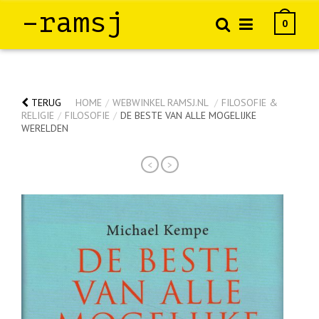
–ramsj
0
TERUG
HOME
/
WEBWINKEL RAMSJ.NL
/
FILOSOFIE &
RELIGIE
/
FILOSOFIE
/
DE BESTE VAN ALLE MOGELIJKE
WERELDEN
<
>