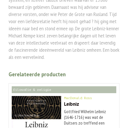
bewaard zijn gebleven. Daarnaast was hij adviseur van
diverse vorsten, onder wie Peter de Grote van Rusland. Tijd
voor een liefdesrelatie heeft hij nooit gehad ? hij ging met
ideeën naar bed en stond ermee op. De grote Leibniz-kenner
Michael Kempe kiest zeven belangrijke dagen uit het leven
van deze intellectuele veelvraat en drapeert daar levendig
de fascinerende ideeënwereld van Leibniz omheen. Een boek
als een wervelwind.
Gerelateerde producten
filosofie & religie
MacDonald Ross
Leibniz
Gottfried Wilhelm Leibniz
(1646-1716) was wat de
Duitsers zo treffend een