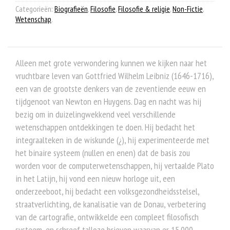
Categorieën:
Biografieën
,
Filosofie
,
Filosofie & religie
,
Non-Fictie
,
Wetenschap
.
Alleen met grote verwondering kunnen we kijken naar het
vruchtbare leven van Gottfried Wilhelm Leibniz (1646-1716),
een van de grootste denkers van de zeventiende eeuw en
tijdgenoot van Newton en Huygens. Dag en nacht was hij
bezig om in duizelingwekkend veel verschillende
wetenschappen ontdekkingen te doen. Hij bedacht het
integraalteken in de wiskunde (¿), hij experimenteerde met
het binaire systeem (nullen en enen) dat de basis zou
worden voor de computerwetenschappen, hij vertaalde Plato
in het Latijn, hij vond een nieuw horloge uit, een
onderzeeboot, hij bedacht een volksgezondheidsstelsel,
straatverlichting, de kanalisatie van de Donau, verbetering
van de cartografie, ontwikkelde een compleet filosofisch
systeem, en schreef talloze brieven waarvan er 15.000