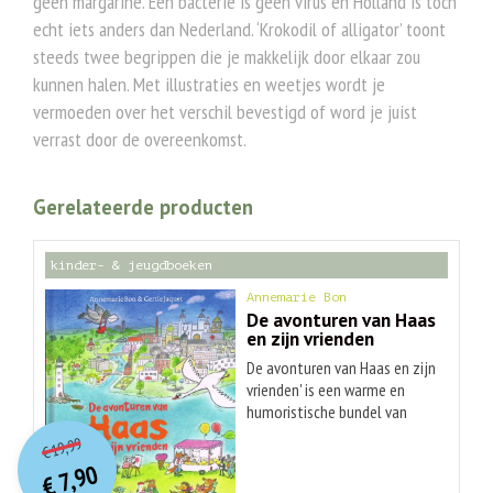
geen margarine. Een bacterie is geen virus en Holland is toch
echt iets anders dan Nederland. ‘Krokodil of alligator’ toont
steeds twee begrippen die je makkelijk door elkaar zou
kunnen halen. Met illustraties en weetjes wordt je
vermoeden over het verschil bevestigd of word je juist
verrast door de overeenkomst.
Gerelateerde producten
kinder- & jeugdboeken
Annemarie Bon
De avonturen van Haas
en zijn vrienden
De avonturen van Haas en zijn
vrienden' is een warme en
humoristische bundel van
O
orspr
onkelijke
Huidige
twee geliefde Haas-verhalen
19,99
€
in één boek: Haas in de stad
prijs
prijs
7,90
en En de groeten van Haas.
was:
€
is: