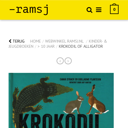
–ramsj
0
TERUG
HOME
/
WEBWINKEL RAMSJ.NL
/
KINDER- &
JEUGDBOEKEN
/
> 10 JAAR
/
KROKODIL OF ALLIGATOR
<
>