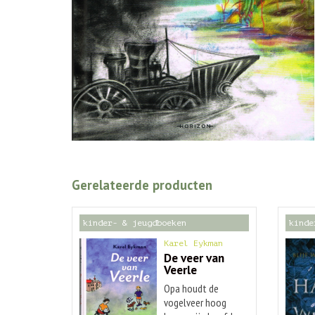
Gerelateerde producten
kinder- & jeugdboeken
kinde
Karel Eykman
De veer van
Veerle
Opa houdt de
vogelveer hoog