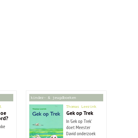
kinder- & jeugdboeken
l
Thomas Leerink
doe
Gek op Trek
ord?
In 'Gek op Trek'
kke
doet Meester
e
David onderzoek