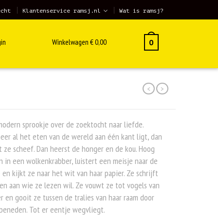
echt
Klantenservice ramsj.nl
Wat is ramsj?
in
Winkelwagen
€
0,00
0
<
>
odern sprookje over de zoektocht naar liefde.
er al het eten van de wereld aan één kant ligt, dan
t ze scheef. Dan heerst de honger en de kou. Hoog
 in een wolkenkrabber, luistert een meisje naar de
e en kijkt ze naar het wit van haar papier. Ze schrijft
en aan wie ze lezen wil. Ze vouwt ze tot vogels van
r en gooit ze tussen de tralies van haar raam door
beneden. Tot er eentje wegvliegt.