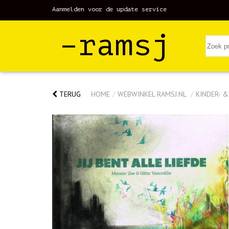
Aanmelden voor de update service
–ramsj
TERUG
HOME
/
WEBWINKEL RAMSJ.NL
/
KINDER- 