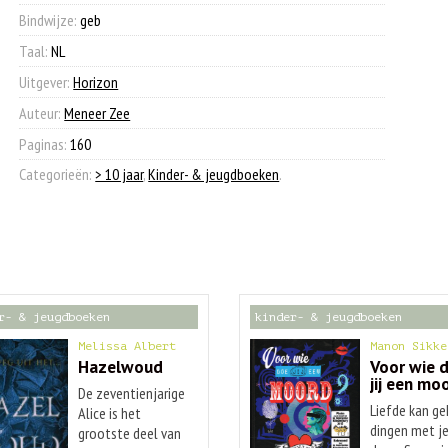
aantal
Bindwijze:
geb
Taal:
NL
Uitgever:
Horizon
Auteur:
Meneer Zee
Paginas:
160
Categorieën:
> 10 jaar
,
Kinder- & jeugdboeken
.
r- & jeugdboeken
kinder- & jeugdboeken
Melissa Albert
Manon Sikke
Hazelwoud
Voor wie 
jij een mo
De zeventienjarige
Liefde kan ge
Alice is het
dingen met j
grootste deel van