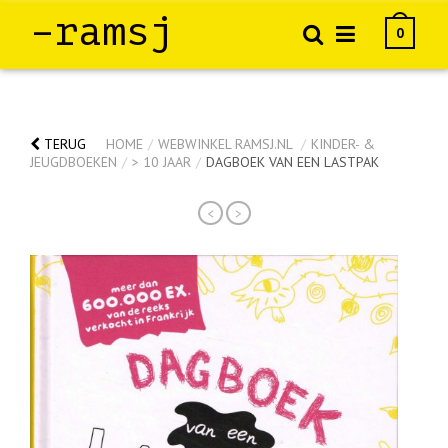
–ramsj
0
TERUG
HOME
/
WEBWINKEL RAMSJ.NL
/
KINDER- &
JEUGDBOEKEN
/
> 10 JAAR
/
DAGBOEK VAN EEN LASTPAK
<
>