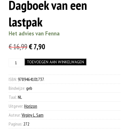
Dagboek van een
lastpak
Het advies van Fenna
Oorspronkelijke
Huidige
€
16,99
€
7,90
prijs
prijs
Dagboek
TOEVOEGEN AAN WINKELWAGEN
was:
is:
van
€ 16,99.
€ 7,90.
een
lastpak
ISBN:
9789464101737
.
aantal
Bindwijze:
geb
Taal:
NL
Uitgever:
Horizon
Auteur:
Virginy L. Sam
Paginas:
272