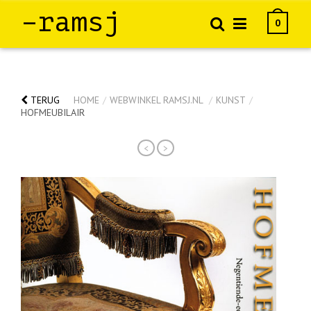
–ramsj
0
TERUG
HOME
/
WEBWINKEL RAMSJ.NL
/
KUNST
/
HOFMEUBILAIR
<
>