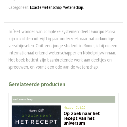
Categorieën:
Exacte wetenschap
,
Wetenschap
.
In ‘Het wonder van complexe systemen’ deelt Giorgio Parisi
zijn inzichten uit vijftig jaar onderzoek naar natuurkundige
verschijnselen. Ooit een jonge student in Rome, is hij nu een
internationaal erkend wetenschapper en Nobelprijswinnaar.
Het boek belicht zijn baanbrekende werk aan deeltjes en
spreeuwen, en vormt een ode aan de wetenschap.
Gerelateerde producten
wetenschap
Harry Cliff
Op zoek naar het
recept van het
universum