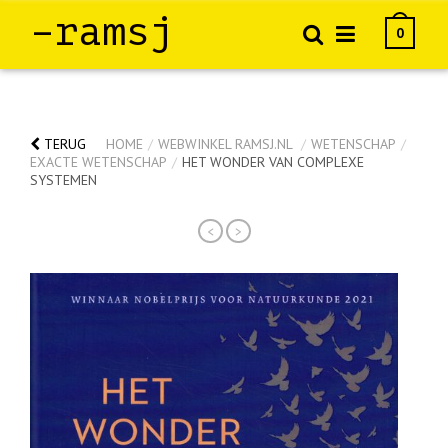
–ramsj
0
TERUG
HOME
/
WEBWINKEL RAMSJ.NL
/
WETENSCHAP
/
EXACTE WETENSCHAP
/
HET WONDER VAN COMPLEXE
SYSTEMEN
<
>