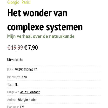
Giorgio Parisi
Het wonder van
complexe systemen
Mijn verhaal over de natuurkunde
Oorspronkelijke
Huidige
€
19,99
€
7,90
prijs
prijs
Uitverkocht
was:
is:
€ 19,99.
€ 7,90.
ISBN:
9789045046747
.
Bindwijze:
geb
Taal:
NL
Uitgever:
Atlas Contact
Auteur:
Giorgio Parisi
Paginas:
128