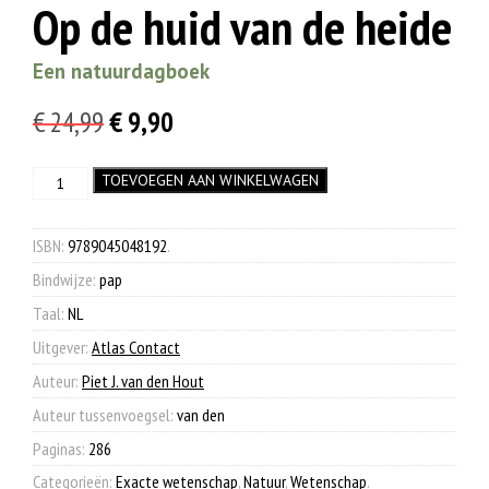
Op de huid van de heide
Een natuurdagboek
Oorspronkelijke
Huidige
€
24,99
€
9,90
prijs
prijs
Op
TOEVOEGEN AAN WINKELWAGEN
was:
is:
de
€ 24,99.
€ 9,90.
huid
van
ISBN:
9789045048192
.
de
Bindwijze:
pap
heide
aantal
Taal:
NL
Uitgever:
Atlas Contact
Auteur:
Piet J. van den Hout
Auteur tussenvoegsel:
van den
Paginas:
286
Categorieën:
Exacte wetenschap
,
Natuur
,
Wetenschap
.