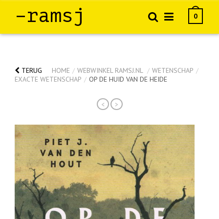
–ramsj
0
TERUG
HOME
/
WEBWINKEL RAMSJ.NL
/
WETENSCHAP
/
EXACTE WETENSCHAP
/
OP DE HUID VAN DE HEIDE
<
>