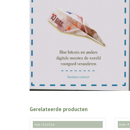
Gerelateerde producten
non-fictie
non-f