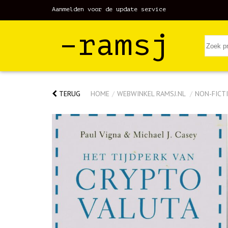
Aanmelden voor de update service
–ramsj
TERUG
HOME
/
WEBWINKEL RAMSJ.NL
/
NON-FICTI