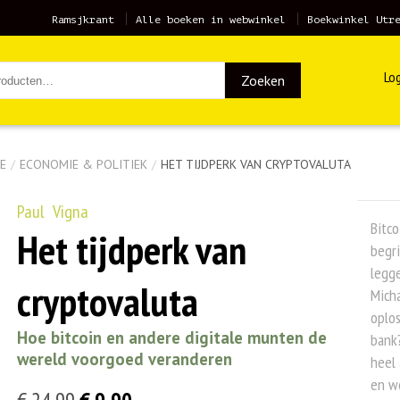
Ramsjkrant
Alle boeken in webwinkel
Boekwinkel Utr
Log
Zoeken
E
/
ECONOMIE & POLITIEK
/
HET TIJDPERK VAN CRYPTOVALUTA
Paul Vigna
Bitco
Het tijdperk van
begri
legge
cryptovaluta
Micha
oplos
Hoe bitcoin en andere digitale munten de
bank?
wereld voorgoed veranderen
heel 
en we
Oorspronkelijke
Huidige