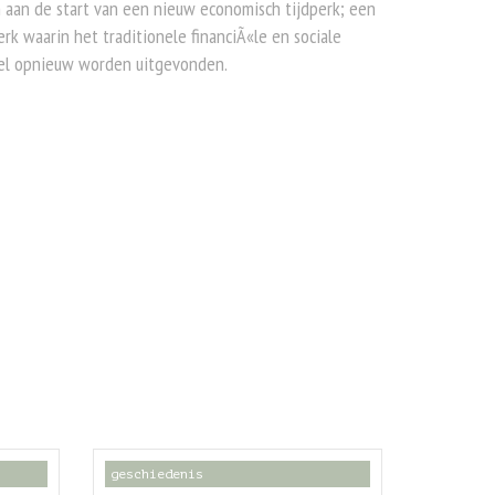
 aan de start van een nieuw economisch tijdperk; een
erk waarin het traditionele financiÃ«le en sociale
sel opnieuw worden uitgevonden.
geschiedenis