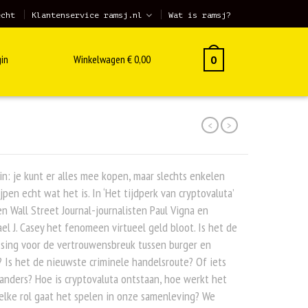
echt
Klantenservice ramsj.nl
Wat is ramsj?
in
Winkelwagen
€
0,00
0
<
>
in: je kunt er alles mee kopen, maar slechts enkelen
jpen echt wat het is. In ‘Het tijdperk van cryptovaluta’
n Wall Street Journal-journalisten Paul Vigna en
el J. Casey het fenomeen virtueel geld bloot. Is het de
sing voor de vertrouwensbreuk tussen burger en
 Is het de nieuwste criminele handelsroute? Of iets
anders? Hoe is cryptovaluta ontstaan, hoe werkt het
lke rol gaat het spelen in onze samenleving? We