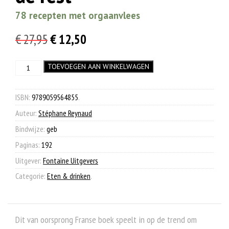
78 recepten met orgaanvlees
Oorspronkelijke
Huidige
€
27,95
€
12,50
prijs
prijs
Hart
TOEVOEGEN AAN WINKELWAGEN
was:
is:
lever
€ 27,95.
€ 12,50.
niertjes
en
ISBN:
9789059564855
.
de
Auteur:
Stéphane Reynaud
rest
aantal
Bindwijze:
geb
Paginas:
192
Uitgever:
Fontaine Uitgevers
Categorie:
Eten & drinken
.
Dit van oorsprong Franse boek speelt in op de trend om