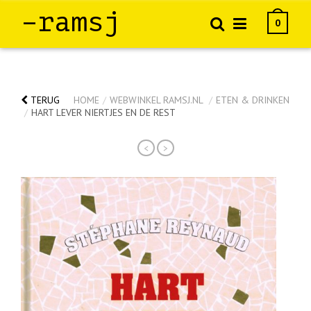
–ramsj
0
TERUG
HOME
/
WEBWINKEL RAMSJ.NL
/
ETEN & DRINKEN
/
HART LEVER NIERTJES EN DE REST
<
>