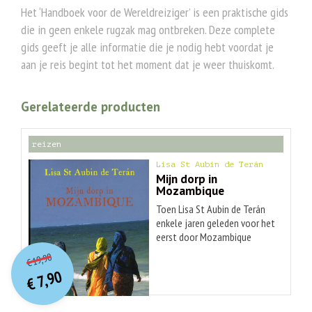
Het ‘Handboek voor de Wereldreiziger’ is een praktische gids
die in geen enkele rugzak mag ontbreken. Deze complete
gids geeft je alle informatie die je nodig hebt voordat je
aan je reis begint tot het moment dat je weer thuiskomt.
Gerelateerde producten
reizen
Lisa St Aubin de Terán
Mijn dorp in
Mozambique
Toen Lisa St Aubin de Terán
enkele jaren geleden voor het
eerst door Mozambique
O
orspr
onkelijke
Huidige
reisde, werd ze op slag
19,90
€
verliefd op het land en de
prijs
prijs
7,90
cultuur. Diep in haar hart wist
was:
€
is:
€ 19,90.
€ 7,90.
ze dat ze had gevonden waar
ze intuïtief altijd naar op