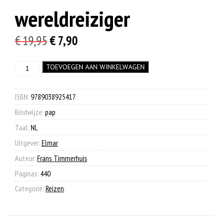
wereldreiziger
Oorspronkelijke
Huidige
€
19,95
€
7,90
prijs
prijs
Handboek
TOEVOEGEN AAN WINKELWAGEN
was:
is:
voor
€ 19,95.
€ 7,90.
de
wereldreiziger
ISBN:
9789038925417
.
aantal
Bindwijze:
pap
Taal:
NL
Uitgever:
Elmar
Auteur:
Frans Timmerhuis
Paginas:
440
Categorie:
Reizen
.