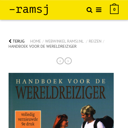
–ramsj
0
TERUG
HOME
/
WEBWINKEL RAMSJ.NL
/
REIZEN
/
HANDBOEK VOOR DE WERELDREIZIGER
<
>