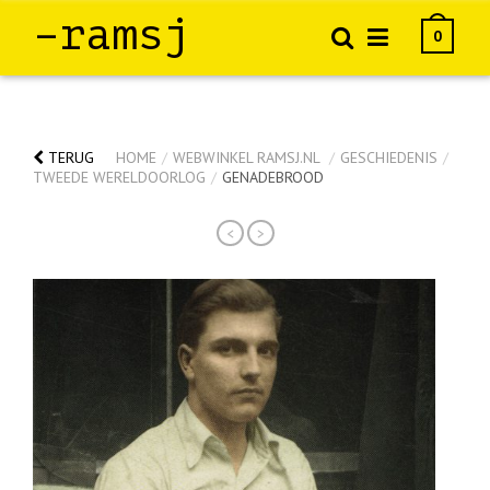
–ramsj
0
TERUG
HOME
/
WEBWINKEL RAMSJ.NL
/
GESCHIEDENIS
/
TWEEDE WERELDOORLOG
/
GENADEBROOD
<
>