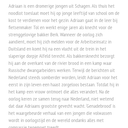
Adriaan is een dromerige jongen uit Schagen. Als thuis het
noodlot toeslaat moet hij op jonge leeftijd van school om de
kost te verdienen voor het gezin. Adriaan gaat in de leer bij
fietsenmaker Tol en werkt enige jaren als knecht voor de
strenggelovige bakker Berk. Wanneer de oorlog zich
aandient, moet hij zich melden voor de Arbeitseinsatz in
Duitsland en komt hij na een vlucht uit de trein in het
slaperige dorpje Alfeld terecht. Als bakkersknecht bezorgt
hij aan de overkant van de rivier brood in een kamp waar
Russische dwangarbeiders werken. Terwijl de berichten uit
Nederland steeds somberder worden, leidt Adriaan voor het
eerst in zijn leven een haast zorgeloos bestaan. Totdat hij in
het kamp een vrouw ontmoet die alles verandert. Na de
oorlog keren ze samen terug naar Nederland, niet wetend
dat daar Adriaans grootste gevecht wacht. ‘Genadebrood’ is
het waargebeurde verhaal van een jongen die volwassen
wordt in oorlogstijd en de wereld ondanks alles met
compassie tegemoet treedt.