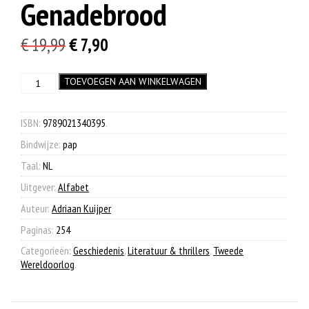
Genadebrood
Oorspronkelijke
Huidige
€
19,99
€
7,90
prijs
prijs
Genadebrood
TOEVOEGEN AAN WINKELWAGEN
was:
is:
aantal
€ 19,99.
€ 7,90.
ISBN:
9789021340395
.
Bindwijze:
pap
Taal:
NL
Uitgever:
Alfabet
Auteur:
Adriaan Kuijper
Paginas:
254
Categorieën:
Geschiedenis
,
Literatuur & thrillers
,
Tweede
Wereldoorlog
.