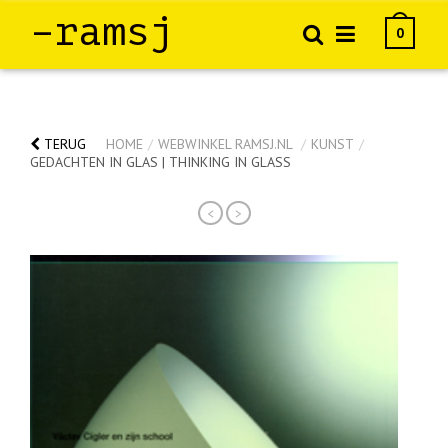
–ramsj
0
TERUG
HOME
/
WEBWINKEL RAMSJ.NL
/
KUNST
/
GEDACHTEN IN GLAS | THINKING IN GLASS
<
>