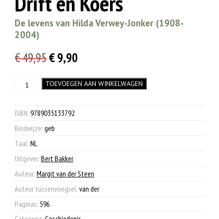
Drift en Koers
De levens van Hilda Verwey-Jonker (1908-
2004)
Oorspronkelijke
Huidige
€
49,95
€
9,90
prijs
prijs
Drift
TOEVOEGEN AAN WINKELWAGEN
was:
is:
en
€ 49,95.
€ 9,90.
Koers
aantal
ISBN:
9789035133792
.
Bindwijze:
geb
Taal:
NL
Uitgever:
Bert Bakker
Auteur:
Margit van der Steen
Auteur tussenvoegsel:
van der
Paginas:
596
Categorie:
Geschiedenis
.