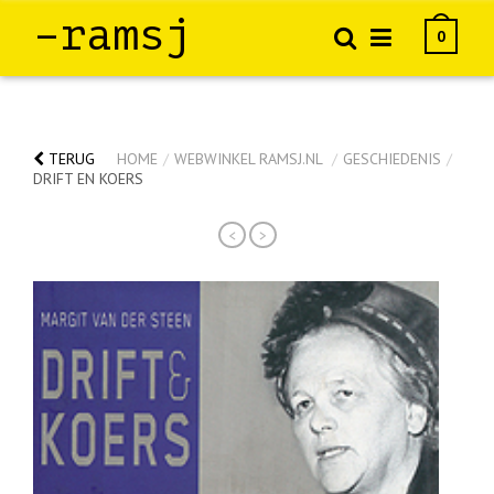
–ramsj
0
TERUG
HOME
/
WEBWINKEL RAMSJ.NL
/
GESCHIEDENIS
/
DRIFT EN KOERS
<
>