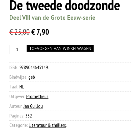
De tweede doodzonde
Deel VIII van de Grote Eeuw-serie
Oorspronkelijke
Huidige
€
25,00
€
7,90
prijs
prijs
De
TOEVOEGEN AAN WINKELWAGEN
was:
is:
tweede
€ 25,00.
€ 7,90.
doodzonde
aantal
ISBN:
9789044645149
.
Bindwijze:
geb
Taal:
NL
Uitgever:
Prometheus
Auteur:
Jan Guillou
Paginas:
352
Categorie:
Literatuur & thrillers
.