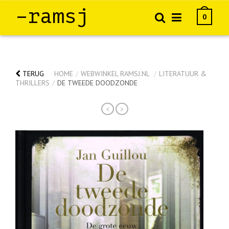
–ramsj
0
TERUG
HOME
/
WEBWINKEL RAMSJ.NL
/
LITERATUUR &
THRILLERS
/
DE TWEEDE DOODZONDE
<
>