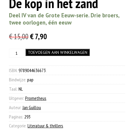
De kop in het zand
Deel IV van de Grote Eeuw-serie. Drie broers,
twee oorlogen, één eeuw
Oorspronkelijke
Huidige
€
15,00
€
7,90
prijs
prijs
De
TOEVOEGEN AAN WINKELWAGEN
was:
is:
kop
€ 15,00.
€ 7,90.
in
het
ISBN:
9789044636673
.
zand
Bindwijze:
pap
aantal
Taal:
NL
Uitgever:
Prometheus
Auteur:
Jan Guillou
Paginas:
293
Categorie:
Literatuur & thrillers
.