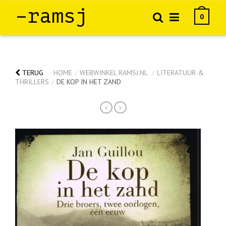
–ramsj
0
TERUG
HOME
/
WEBWINKEL RAMSJ.NL
/
LITERATUUR &
THRILLERS
/
DE KOP IN HET ZAND
<
>