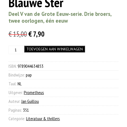
Blauwe Ster
Deel V van de Grote Eeuw-serie. Drie broers,
twee oorlogen, één eeuw
Oorspronkelijke
Huidige
€
15,00
€
7,90
prijs
prijs
Blauwe
TOEVOEGEN AAN WINKELWAGEN
was:
is:
Ster
€ 15,00.
€ 7,90.
aantal
ISBN:
9789044634853
.
Bindwijze:
pap
Taal:
NL
Uitgever:
Prometheus
Auteur:
Jan Guillou
Paginas:
351
Categorie:
Literatuur & thrillers
.