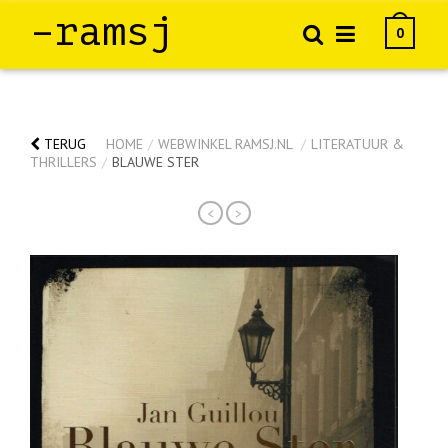
–ramsj
0
TERUG
HOME
/
WEBWINKEL RAMSJ.NL
/
LITERATUUR &
THRILLERS
/
BLAUWE STER
<
>