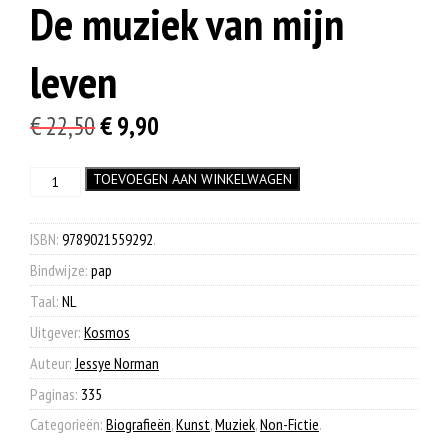
De muziek van mijn
leven
Oorspronkelijke
Huidige
€
22,50
€
9,90
prijs
prijs
De
TOEVOEGEN AAN WINKELWAGEN
was:
is:
muziek
€ 22,50.
€ 9,90.
van
mijn
ISBN:
9789021559292
.
leven
Bindwijze:
pap
aantal
Taal:
NL
Uitgever:
Kosmos
Auteur:
Jessye Norman
Paginas:
335
Categorieën:
Biografieën
,
Kunst
,
Muziek
,
Non-Fictie
.