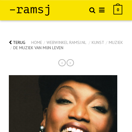
–ramsj
0
TERUG
HOME
/
WEBWINKEL RAMSJ.NL
/
KUNST
/
MUZIEK
/
DE MUZIEK VAN MIJN LEVEN
<
>