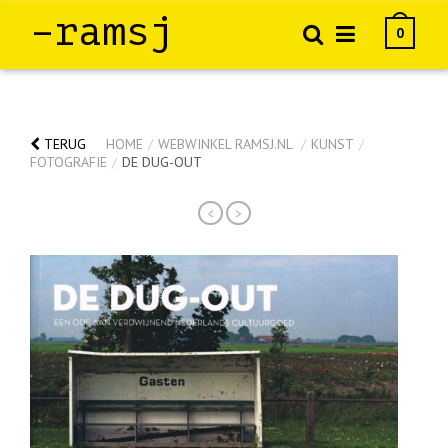
–ramsj
0
TERUG
HOME
/
WEBWINKEL RAMSJ.NL
/
KUNST
/
FOTOGRAFIE
/
DE DUG-OUT
<
>