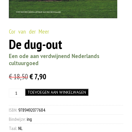
Cor van der Meer
De dug-out
Een ode aan verdwijnend Nederlands
cultuurgoed
Oorspronkelijke
Huidige
€
18,50
€
7,90
prijs
prijs
De
TOEVOEGEN AAN WINKELWAGEN
was:
is:
dug-
€ 18,50.
€ 7,90.
out
aantal
ISBN:
9789492077684
.
Bindwijze:
ing
Taal:
NL