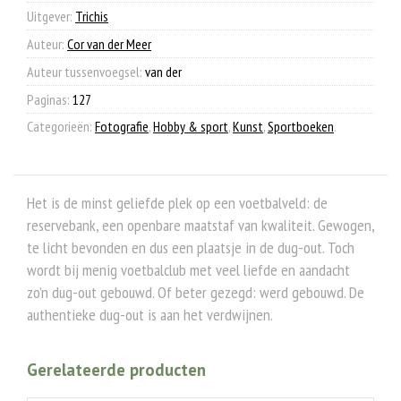
Uitgever:
Trichis
Auteur:
Cor van der Meer
Auteur tussenvoegsel:
van der
Paginas:
127
Categorieën:
Fotografie
,
Hobby & sport
,
Kunst
,
Sportboeken
.
Het is de minst geliefde plek op een voetbalveld: de
reservebank, een openbare maatstaf van kwaliteit. Gewogen,
te licht bevonden en dus een plaatsje in de dug-out. Toch
wordt bij menig voetbalclub met veel liefde en aandacht
zo’n dug-out gebouwd. Of beter gezegd: werd gebouwd. De
authentieke dug-out is aan het verdwijnen.
Gerelateerde producten