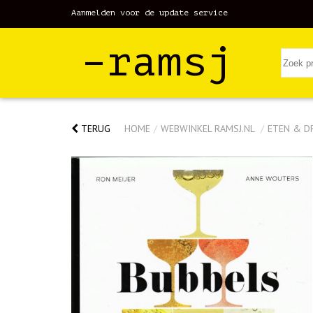
Aanmelden voor de update service
–ramsj
TERUG
HOME
/
WEBWINKEL RAMSJ.NL
/
ETEN & D