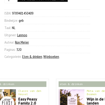
was:
is:
aantal
€ 24,99.
€ 9,90.
ISBN:
9789401450409
.
Bindwijze:
geb
Taal:
NL
Uitgever:
Lannoo
Auteur:
Ron Meijer
Paginas:
320
Categorieën:
Eten & drinken
,
Wijnboeken
.
& drinken
eten & drinken
Claire van den
Meta van de
Heuvel
Boomen
Easy Peasy
Wijn in de
Family 2.0
landen