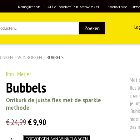
Ramsjkrant
Alle boeken in webwinkel
Boekwinkel Utr
Log
Zoeken
RINKEN
/
WIJNBOEKEN
/
BUBBELS
Ron Meijer
Met e
Bubbels
fles 
champ
Ontkurk de juiste fles met de sparkle
je ui
methode
‘Bubb
moeit
Oorspronkelijke
Huidige
€
24,99
€
9,90
pas f
prijs
prijs
Bubbels
TOEVOEGEN AAN WINKELWAGEN