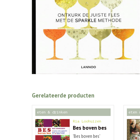
Gerelateerde producten
eten & drinken
eten 
Ria Loohuizen
Bes boven bes
'Bes boven bes'