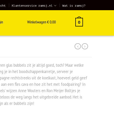
echt
Klantenservice ramsj.nl
Wat is ramsj?
in
Winkelwagen
€
0,00
0
<
>
en glas bubbels zit je altijd goed, toch? Maar welke
leg je in het boodschappenkarretje, serveer je
agne rechtstreeks uit de koelkast, hoeveel geld geef
t aan een fles cava en hoe zit het met foodpairing? In
els’ wijzen Anne Wouters en Ron Meijer Boltjes je
eloos de weg langs het uitgebreide aanbod. Het is
ijn als er bubbels zijn!