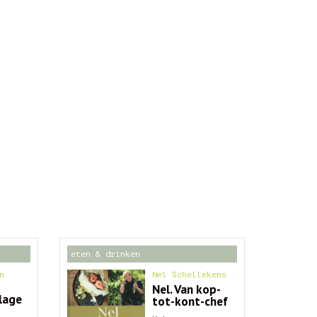
eten & drinken
n
Nel Schellekens
Nel. Van kop-
 lage
tot-kont-chef