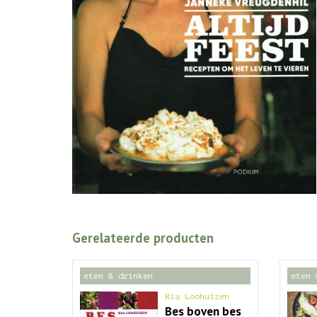
Gerelateerde producten
eten & drinken
eten 
Ria Loohuizen
Bes boven bes