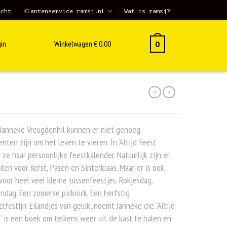
echt
Klantenservice ramsj.nl
Wat is ramsj?
in
Winkelwagen
€
0,00
0
<
>
 Janneke Vreugdenhil kunnen er niet genoeg
ten zijn om het leven te vieren. In ‘Altijd feest’
 ze haar persoonlijke feestkalender. Natuurlijk zijn er
ten voor Kerst, Pasen en Sinterklaas. Maar er is ook
voor heel veel kleine tussenfeestjes. Rokjesdag.
ndag. Een zomerse picknick. Een herfstig
lfestijn. Eilandjes van geluk, noemt Janneke die. ‘Altijd
’ is een boek om telkens weer uit de kast te halen en