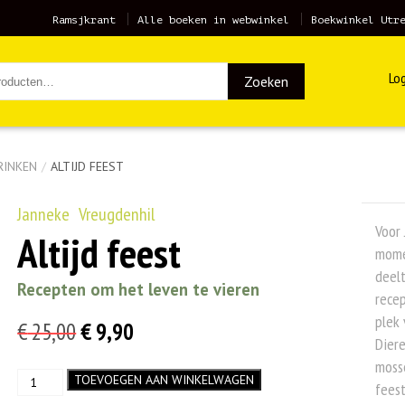
Ramsjkrant
Alle boeken in webwinkel
Boekwinkel Utr
Log
Zoeken
RINKEN
/
ALTIJD FEEST
Janneke Vreugdenhil
Voor
Altijd feest
momen
deelt
Recepten om het leven te vieren
recep
plek 
Oorspronkelijke
Huidige
€
25,00
€
9,90
Diere
prijs
prijs
mosse
Altijd
TOEVOEGEN AAN WINKELWAGEN
was:
is:
feest
feest