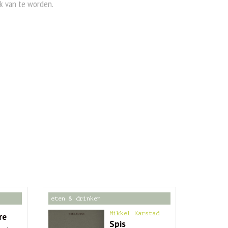
jk van te worden.
eten & drinken
Mikkel Karstad
re
Spis