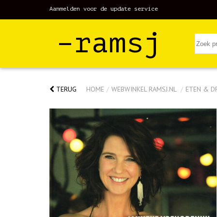
Aanmelden voor de update service
–ramsj
TERUG
HOME
/
WEBWINKEL RAMSJ.NL
/
ETEN & D