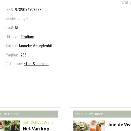
vroli
€ 25,00.
€ 9,90.
aantal
ISBN:
9789057598678
.
Bindwijze:
geb
Taal:
NL
Uitgever:
Podium
Auteur:
Janneke Vreugdenhil
Paginas:
288
Categorie:
Eten & drinken
.
& drinken
eten & drinken
Nel Schellekens
Joie de Viv
Nel. Van kop-