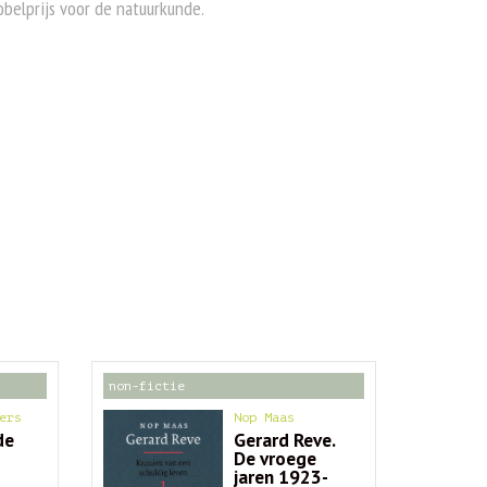
belprijs voor de natuurkunde.
non-fictie
ers
Nop Maas
de
Gerard Reve.
De vroege
jaren 1923-