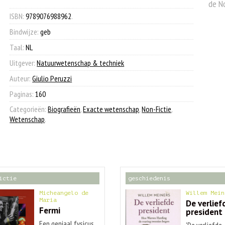
de No
€ 32,50.
€ 12,50.
ISBN:
9789076988962
.
Bindwijze:
geb
Taal:
NL
Uitgever:
Natuurwetenschap & techniek
Auteur:
Giulio Peruzzi
Paginas:
160
Categorieën:
Biografieën
,
Exacte wetenschap
,
Non-Fictie
,
Wetenschap
.
ictie
geschiedenis
Micheangelo de
Willem Mein
Maria
De verlief
Fermi
president
Een geniaal fysicus