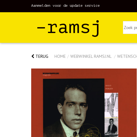
Aanmelden voor de update service
–ramsj
TERUG
HOME
/
WEBWINKEL RAMSJ.NL
/
WETENSC