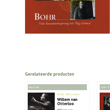
Gerelateerde producten
muziek
non-f
Niek Nelissen
Willem van
Otterloo