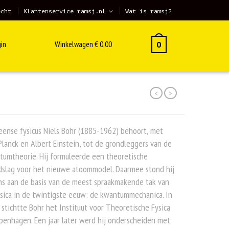
echt
Klantenservice ramsj.nl
Wat is ramsj?
in
Winkelwagen
€
0,00
0
<
>
ense fysicus Niels Bohr (1885-1962) behoort, met
lanck en Albert Einstein, tot de grondleggers van de
tumtheorie. Hij formuleerde een theoretische
dslag voor het nieuwe atoommodel. Daarmee stond hij
ns aan de basis van de meest spraakmakende tak van
sica in de twintigste eeuw: de kwantummechanica. In
stichtte Bohr het Instituut voor Theoretische Fysica
penhagen. Een jaar later werd hij onderscheiden met