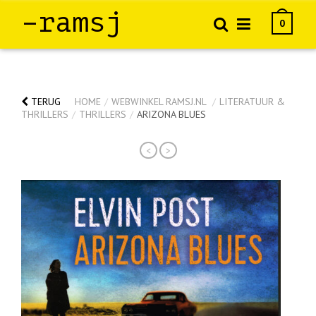
–ramsj
0
TERUG
HOME
/
WEBWINKEL RAMSJ.NL
/
LITERATUUR &
THRILLERS
/
THRILLERS
/
ARIZONA BLUES
<
>