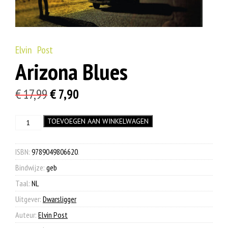
Elvin Post
Arizona Blues
Oorspronkelijke
Huidige
€
17,99
€
7,90
prijs
prijs
Arizona
TOEVOEGEN AAN WINKELWAGEN
was:
is:
Blues
€ 17,99.
€ 7,90.
aantal
ISBN:
9789049806620
.
Bindwijze:
geb
Taal:
NL
Uitgever:
Dwarsligger
Auteur:
Elvin Post