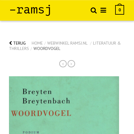
–ramsj
0
TERUG
HOME
/
WEBWINKEL RAMSJ.NL
/
LITERATUUR &
THRILLERS
/
WOORDVOGEL
<
>