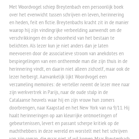
Met Woordvogel schiep Breytenbach een persoonlijk boek
over het evenwicht tussen schrijven en leven, herinnering
en heden, feit en fictie. Breytenbachs kracht zit in de manier
waarop hij zijn vindingrijke verbeelding aanwendt om de
verschrikkingen én de schoonheid van het bestaan te
belichten. Als lezer kun je niet anders dan je laten
meevoeren door de associatieve stroom van anekdotes en
bespiegelingen van een ontheemde man die zijn thuis in de
herinnering vindt, en daarin niet alleen zichzelf, maar ook de
lezer herbergt. Aanvankelijk lijkt Woordvogel een
verzameling memoires: de verteller neemt de lezer mee naar
zijn werkvertrek in Parijs, naar de oude stulp in de
Catalaanse heuvels waar hij en zijn vrouw hun zomers
doorbrengen, naar Kaapstad en het New York van na 9/11. Hij
haalt herinneringen op aan kleurrijke ontmoetingen of
gebeurtenissen, levert en passant scherpe kritiek op de
machthebbers in deze wereld en worstelt met het schrijven
van zijn roman, die maar niet af wil komen. Maar Breytenbach