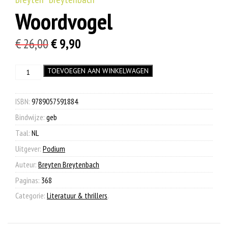
Woordvogel
Oorspronkelijke
Huidige
€
26,00
€
9,90
prijs
prijs
Woordvogel
TOEVOEGEN AAN WINKELWAGEN
was:
is:
aantal
€ 26,00.
€ 9,90.
ISBN:
9789057591884
.
Bindwijze:
geb
Taal:
NL
Uitgever:
Podium
Auteur:
Breyten Breytenbach
Paginas:
368
Categorie:
Literatuur & thrillers
.