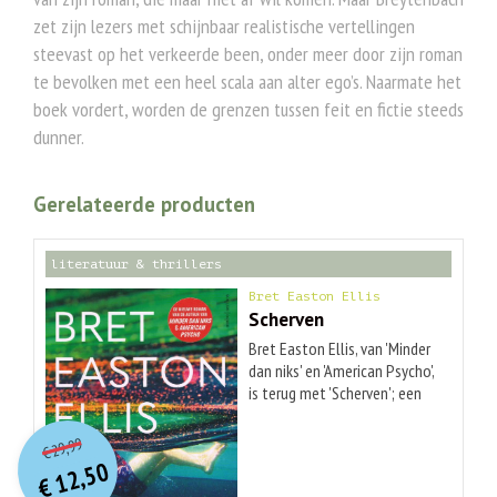
zet zijn lezers met schijnbaar realistische vertellingen
steevast op het verkeerde been, onder meer door zijn roman
te bevolken met een heel scala aan alter ego’s. Naarmate het
boek vordert, worden de grenzen tussen feit en fictie steeds
dunner.
Gerelateerde producten
literatuur & thrillers
Bret Easton Ellis
Scherven
Bret Easton Ellis, van 'Minder
dan niks' en 'American Psycho',
is terug met 'Scherven'; een
meesterlijke nieuwe roman
O
orspr
onkelijke
Huidige
waarin feit en fictie
29,99
€
prijs
prijs
samensmelten in het LA van
12,50
was:
'81 waar 'n seriemoordenaar
€
is: