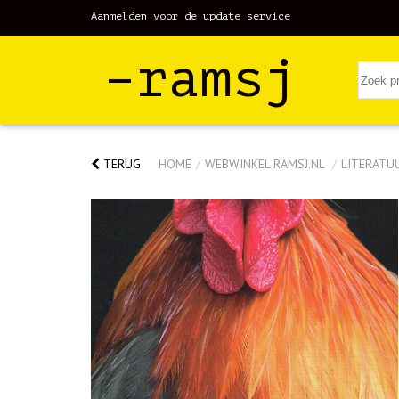
Aanmelden voor de update service
–ramsj
TERUG
HOME
/
WEBWINKEL RAMSJ.NL
/
LITERATU