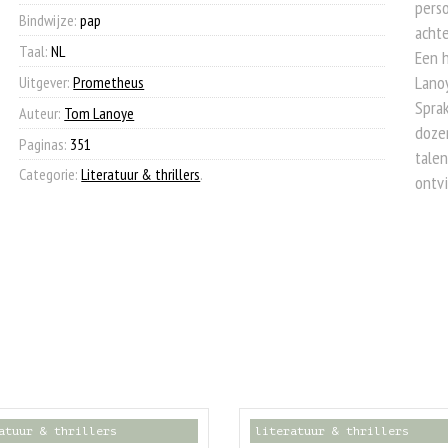
pers
Bindwijze:
pap
achte
Taal:
NL
Een h
Lanoy
Uitgever:
Prometheus
Sprak
Auteur:
Tom Lanoye
dozen
Paginas:
351
talen
Categorie:
Literatuur & thrillers
.
ontvi
atuur & thrillers
literatuur & thrillers