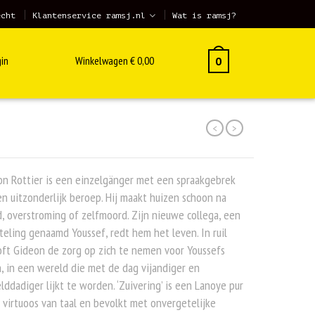
echt
Klantenservice ramsj.nl
Wat is ramsj?
in
Winkelwagen
€
0,00
0
<
>
n Rottier is een einzelgänger met een spraakgebrek
n uitzonderlijk beroep. Hij maakt huizen schoon na
, overstroming of zelfmoord. Zijn nieuwe collega, een
teling genaamd Youssef, redt hem het leven. In ruil
ft Gideon de zorg op zich te nemen voor Youssefs
, in een wereld die met de dag vijandiger en
ddadiger lijkt te worden. ‘Zuivering’ is een Lanoye pur
 virtuoos van taal en bevolkt met onvergetelijke