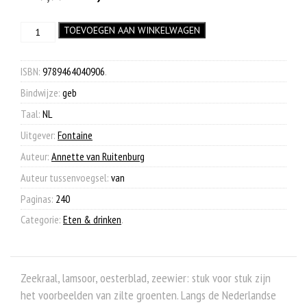
prijs
prijs
Zilt
TOEVOEGEN AAN WINKELWAGEN
was:
is:
aantal
€ 29,99.
€ 12,50.
ISBN:
9789464040906
.
Bindwijze:
geb
Taal:
NL
Uitgever:
Fontaine
Auteur:
Annette van Ruitenburg
Auteur tussenvoegsel:
van
Paginas:
240
Categorie:
Eten & drinken
.
Zeekraal, lamsoor, oesterblad, zeewier: stuk voor stuk zijn
het voorbeelden van zilte groenten. Langs de Nederlandse