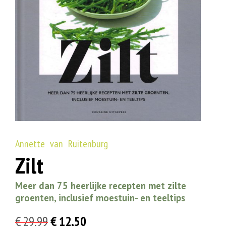
Annette van Ruitenburg
Zilt
Meer dan 75 heerlijke recepten met zilte
groenten, inclusief moestuin- en teeltips
Oorspronkelijke
Huidige
€
29,99
€
12,50