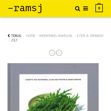
–ramsj
0
TERUG
HOME
/
WEBWINKEL RAMSJ.NL
/
ETEN & DRINKEN
/
ZILT
<
>