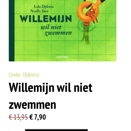
Linda Dijkstra
Willemijn wil niet
zwemmen
Oorspronkelijke
Huidige
€
13,95
€
7,90
prijs
prijs