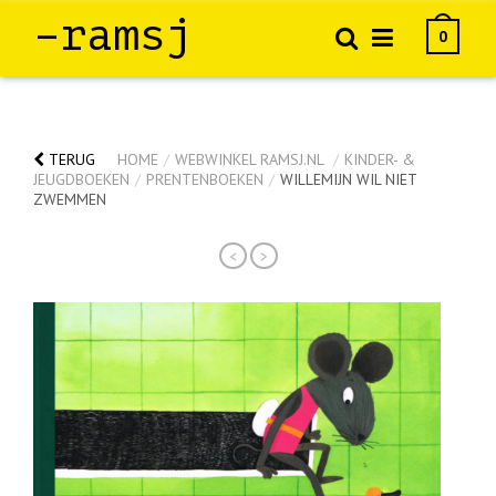
–ramsj
0
TERUG
HOME
/
WEBWINKEL RAMSJ.NL
/
KINDER- &
JEUGDBOEKEN
/
PRENTENBOEKEN
/
WILLEMIJN WIL NIET
ZWEMMEN
<
>