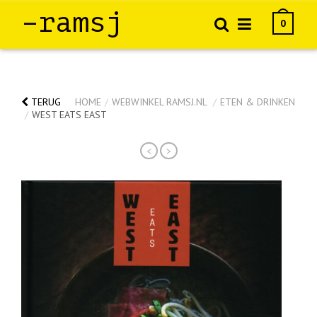
–ramsj
0
TERUG
HOME
/
WEBWINKEL RAMSJ.NL
/
ETEN & DRINKEN
/
WEST EATS EAST
<
>