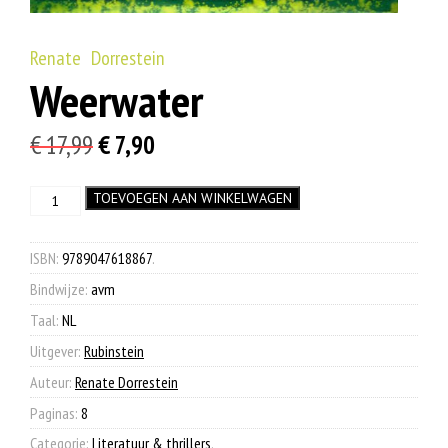
Renate Dorrestein
Weerwater
Oorspronkelijke
Huidige
€
17,99
€
7,90
prijs
prijs
Weerwater
TOEVOEGEN AAN WINKELWAGEN
was:
is:
aantal
€ 17,99.
€ 7,90.
ISBN:
9789047618867
.
Bindwijze:
avm
Taal:
NL
Uitgever:
Rubinstein
Auteur:
Renate Dorrestein
Paginas:
8
Categorie:
Literatuur & thrillers
.