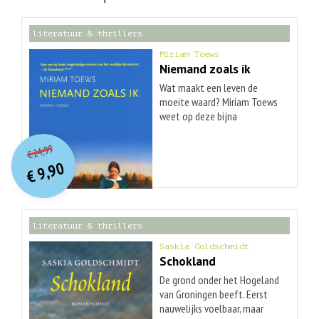
literatuur & thrillers
Miriam Toews
Niemand zoals ik
Wat maakt een leven de
moeite waard? Miriam Toews
weet op deze bijna
onbeantwoordbare vraag in te
O
orspr
onkelijke
Huidige
gaan met bijzonder
24,99
€
prijs
prijs
mensvriendelijke humor.
9,90
was:
€
Niemand zoals ik is een
is:
€ 24,99.
€ 9,90.
persoonlijk verhaal over twee
zussen en een liefde die het
leven verlicht. De
literatuur & thrillers
mennonitische gemeenschap
heeft besloten: in het huis
Saskia Goldschmidt
van de zusjes Elf en Yoli mag
Schokland
wel een piano staan, maar het
De grond onder het Hogeland
mag alleen als instrument
van Groningen beeft. Eerst
voor de Heer worden gebruikt.
nauwelijks voelbaar, maar
De oudsten van de