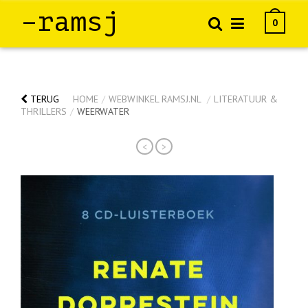
–ramsj
0
TERUG
HOME
/
WEBWINKEL RAMSJ.NL
/
LITERATUUR &
THRILLERS
/
WEERWATER
<
>